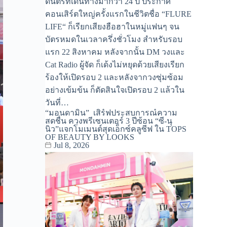
ดนตรีที่เดินทางมากว่า 24 ปี ประกาศ
คอนเสิร์ตใหญ่ครั้งแรกในชีวิตชื่อ “FLURE
LIFE“ ก็เรียกเสียงฮือฮาในหมู่แฟนๆ จน
บัตรหมดในเวลาครึ่งชั่วโมง สำหรับรอบ
แรก 22 สิงหาคม หลังจากนั้น DM วงและ
Cat Radio ผู้จัด ก็เด้งไม่หยุดด้วยเสียงเรียก
ร้องให้เปิดรอบ 2 และหลังจากวงซุ่มซ้อม
อย่างเข้มข้น ก็ตัดสินใจเปิดรอบ 2 แล้วใน
วันที่…
“มอนดามิน” เสิร์ฟประสบการณ์ความ
สดชื่น ควงพรีเซนเตอร์ 3 ปีซ้อน “ซี-นุ
นิว”แจกโมเมนต์สุดเอ็กซ์คลูซีฟ ใน TOPS
OF BEAUTY BY LOOKS
Jul 8, 2026