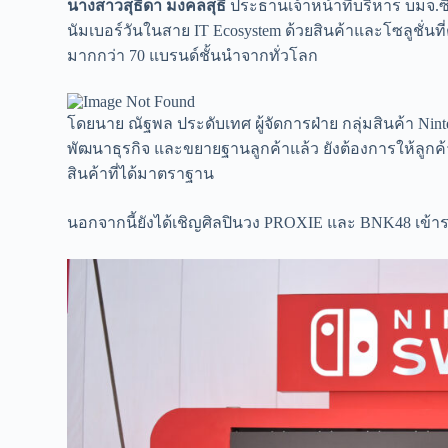
นางสาวสุธิดา มงคลสุธี
ประธานเจ้าหน้าที่บริหาร บมจ.ซิน
นัมเบอร์วันในสาย IT Ecosystem ด้วยสินค้าและโซลูชั่นที
มากกว่า 70 แบรนด์ชั้นนำจากทั่วโลก
โดยนาย ณัฐพล ประดับเทศ ผู้จัดการฝ่าย กลุ่มสินค้า Ni
พัฒนาธุรกิจ และขยายฐานลูกค้าแล้ว ยังต้องการให้ลูกค้าม
สินค้าที่ได้มาตราฐาน
นอกจากนี้ยังได้เชิญศิลปินวง PROXIE และ BNK48 เข้า