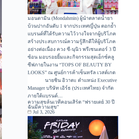
มอนดามิน (Mondahmin) ผู้นำตลาดน้ำยา
บ้วนปากอันดับ 1 จากประเทศญี่ปุ่น ตอกย้ำ
แบรนด์ที่ได้รับความไว้วางใจจากผู้บริโภค
สร้างประสบการณ์ความรู้สึกดีให้ผู้บริโภค
อย่างต่อเนื่อง ควง ซี-นุนิว พรีเซนเตอร์ 3 ปี
ซ้อน มอบรอยยิ้มและกิจกรรมสุดเอ็กซ์คลู
ซีฟภายในงาน “TOPS OF BEAUTY BY
LOOKS” ณ ศูนย์การค้าเซ็นทรัล เวสต์เกต
นายชิน อิวาตะ ตำแหน่ง Executive
Manager บริษัท เอิร์ธ (ประเทศไทย) จำกัด
ภายใต้แบรนด์…
ความสุขล้นเวทีคอนเสิร์ต “ฟรายเดย์ 30 ปี
ฉันมีความสุข”
Jul 3, 2026