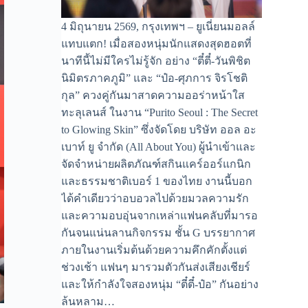
4 มิถุนายน 2569, กรุงเทพฯ – ยูเนี่ยนมอลล์
แทบแตก! เมื่อสองหนุ่มนักแสดงสุดฮอตที่
นาทีนี้ไม่มีใครไม่รู้จัก อย่าง “ตี๋ตี๋-วันพิชิต
นิมิตรภาคภูมิ” และ “ป๋อ-ศุภการ จิรโชติ
กุล” ควงคู่กันมาสาดความออร่าหน้าใส
ทะลุเลนส์ ในงาน “Purito Seoul : The Secret
to Glowing Skin” ซึ่งจัดโดย บริษัท ออล อะ
เบาท์ ยู จำกัด (All About You) ผู้นำเข้าและ
จัดจำหน่ายผลิตภัณฑ์สกินแคร์ออร์แกนิก
และธรรมชาติเบอร์ 1 ของไทย งานนี้บอก
ได้คำเดียวว่าอบอวลไปด้วยมวลความรัก
และความอบอุ่นจากเหล่าแฟนคลับที่มารอ
กันจนแน่นลานกิจกรรม ชั้น G บรรยากาศ
ภายในงานเริ่มต้นด้วยความคึกคักตั้งแต่
ช่วงเช้า แฟนๆ มารวมตัวกันส่งเสียงเชียร์
และให้กำลังใจสองหนุ่ม “ตี๋ตี๋-ป๋อ” กันอย่าง
ล้นหลาม…