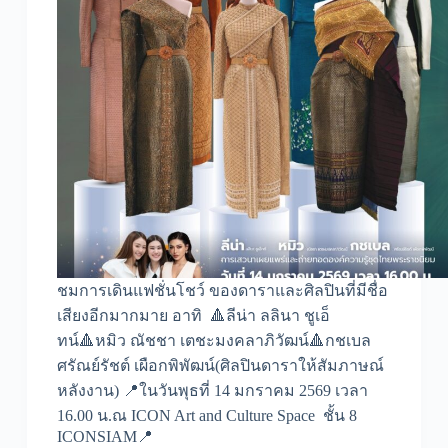
ชมการเดินแฟชั่นโชว์ ของดาราและศิลปินที่มีชื่อ
เสียงอีกมากมาย อาทิ 🔺ลีน่า ลลินา ชูเอ็
ทน์🔺หมิว ณัชชา เตชะมงคลาภิวัฒน์🔺กชเบล
ศรัณย์รัชต์ เผือกพิพัฒน์(ศิลปินดาราให้สัมภาษณ์
หลังงาน) 📍ในวันพุธที่ 14 มกราคม 2569 เวลา
16.00 น.ณ ICON Art and Culture Space ชั้น 8
ICONSIAM📍