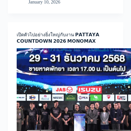
January 10, 2026
เปิดตัวไปอย่างยิ่งใหญ่กับงาน 𝗣𝗔𝗧𝗧𝗔𝗬𝗔
𝗖𝗢𝗨𝗡𝗧𝗗𝗢𝗪𝗡 𝟮𝟬𝟮𝟲 𝗠𝗢𝗡𝗢𝗠𝗔𝗫