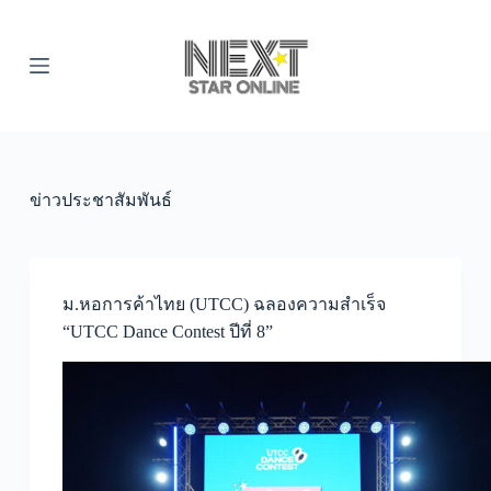
S
k
i
p
t
o
c
o
n
t
ข่าวประชาสัมพันธ์
e
n
t
ม.หอการค้าไทย (UTCC) ฉลองความสำเร็จ
“UTCC Dance Contest ปีที่ 8”