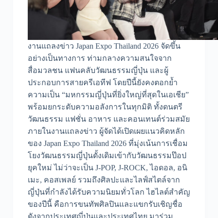
งานแถลงข่าว Japan Expo Thailand 2026 จัดขึ้น
อย่างเป็นทางการ ท่ามกลางความสนใจจาก
สื่อมวลชน แฟนคลับวัฒนธรรมญี่ปุ่น และผู้
ประกอบการสายครีเอทีฟ โดยปีนี้ยังคงตอกย้ำ
ความเป็น “มหกรรมญี่ปุ่นที่ยิ่งใหญ่ที่สุดในเอเชีย”
พร้อมยกระดับความอลังการในทุกมิติ ทั้งดนตรี
วัฒนธรรม แฟชั่น อาหาร และคอนเทนต์ร่วมสมัย
ภายในงานแถลงข่าว ผู้จัดได้เปิดเผยแนวคิดหลัก
ของ Japan Expo Thailand 2026 ที่มุ่งเน้นการเชื่อม
โยงวัฒนธรรมญี่ปุ่นดั้งเดิมเข้ากับวัฒนธรรมป๊อป
ยุคใหม่ ไม่ว่าจะเป็น J-POP, J-ROCK, ไอดอล, อนิ
เมะ, คอสเพลย์ รวมถึงศิลปะและไลฟ์สไตล์จาก
ญี่ปุ่นที่กำลังได้รับความนิยมทั่วโลก ไฮไลต์สำคัญ
ของปีนี้ คือการขนทัพศิลปินและแขกรับเชิญชื่อ
ดังจากประเทศญี่ปุ่นและประเทศไทย มาร่วม