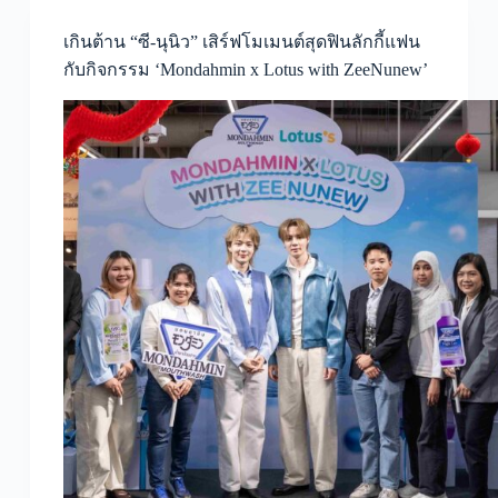
เกินต้าน “ซี-นุนิว” เสิร์ฟโมเมนต์สุดฟินลักกี้แฟน
กับกิจกรรม ‘Mondahmin x Lotus with ZeeNunew’