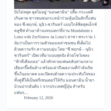
ปังไม่หยุด ฉุดไม่อยู่ “มอนดามิน” ปลื้ม กระแสดี
เกินคาด ชาวซนซนกระหน่ำร่วมลุ้นเป็นลักกี้แฟน
ของ ซี-พฤกษ์, นุนิว-ชวรินทร์ แบบใกล้ชิดสุดเอ็กซ์
คลูซีฟ ทำเอาห้างแทบแตก!ที่งาน Mondahmin x
Lotus with ZeeNunew ณ Lotus’s สาขา พระราม 1
นับว่าเป็นการรวมตัวของเหล่าซนซน ที่เต็มไป
ด้วยความรัก ความอบอุ่น โดย “ซี พฤกษ์ – นุนิว
ชวรินทร์” เปิดเวทีมาแบบสุดปัง ด้วยโชว์เพลง
“ฟ้าที่เคียงเธอ” แล้วทักทายแฟนคลับท่ามกลาง
เสียงกรี๊ดลั่นห้าง พร้อมเล่าถึงผลงานที่กำลังเกิด
ขึ้นในอนาคต และปิดจบด้วยความประทับใจของ
ทั้งคู่ที่ได้เป็นพรีเซนเตอร์ให้กับ มอนดามิน น้ำยา
บ้วนปากอันดับ 1 จากประเทศญี่ปุ่น สำหรับ
แฟนๆ…
February 12, 2026