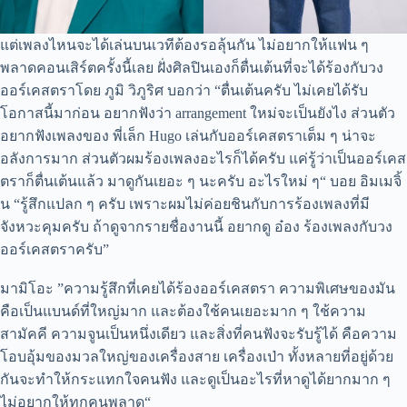
แต่เพลงไหนจะได้เล่นบนเวทีต้องรอลุ้นกัน ไม่อยากให้แฟน ๆ
พลาดคอนเสิร์ตครั้งนี้เลย ฝั่งศิลปินเองก็ตื่นเต้นที่จะได้ร้องกับวง
ออร์เคสตราโดย ภูมิ วิภูริศ บอกว่า “ตื่นเต้นครับ ไม่เคยได้รับ
โอกาสนี้มาก่อน อยากฟังว่า arrangement ใหม่จะเป็นยังไง ส่วนตัว
อยากฟังเพลงของ พี่เล็ก Hugo เล่นกับออร์เคสตราเต็ม ๆ น่าจะ
อลังการมาก ส่วนตัวผมร้องเพลงอะไรก็ได้ครับ แค่รู้ว่าเป็นออร์เคส
ตราก็ตื่นเต้นแล้ว มาดูกันเยอะ ๆ นะครับ อะไรใหม่ ๆ“ บอย อิมเมจิ้
น “รู้สึกแปลก ๆ ครับ เพราะผมไม่ค่อยชินกับการร้องเพลงที่มี
จังหวะคุมครับ ถ้าดูจากรายชื่องานนี้ อยากดู อ๋อง ร้องเพลงกับวง
ออร์เคสตราครับ”
มามิโอะ ”ความรู้สึกที่เคยได้ร้องออร์เคสตรา ความพิเศษของมัน
คือเป็นแบนด์ที่ใหญ่มาก และต้องใช้คนเยอะมาก ๆ ใช้ความ
สามัคคี ความจูนเป็นหนึ่งเดียว และสิ่งที่คนฟังจะรับรู้ได้ คือความ
โอบอุ้มของมวลใหญ่ของเครื่องสาย เครื่องเป่า ทั้งหลายที่อยู่ด้วย
กันจะทำให้กระแทกใจคนฟัง และดูเป็นอะไรที่หาดูได้ยากมาก ๆ
ไม่อยากให้ทุกคนพลาด“