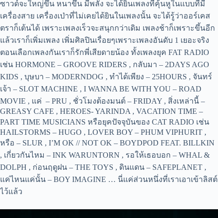
ซาวด์จะใหญ่ขึ้น หนาขึ้น มีพลัง จะได้ยินเพลงที่คุ้นหูในแบบที่มี
เครื่องสาย เครื่องเป่าที่ไม่เคยได้ยินในเพลงนั้น จะได้รู้ว่าออร์เคส
ตราก็เต้นได้ เพราะเพลงเร็วจะสนุกกว่าเดิม เพลงช้าก็เพราะขึ้นอีก
แล้วเราก็เพิ่มเพลง เพิ่มศิลปินเรื่อยๆเพราะเพลงอันดับ 1 เยอะจริง
ตอนเลือกเพลงกันเราก็รักพี่เสียดายน้อง ทั้งเพลงยุค FAT RADIO
เช่น HORMONE – GROOVE RIDERS , กลับมา – 2DAYS AGO
KIDS , บุษบา – MODERNDOG , ทำได้เพียง – 25HOURS , จันทร์
เจ้า – SLOT MACHINE , I WANNA BE WITH YOU – ROAD
MOVIE , แค่ – PRU , ชั่วโมงต้องมนต์ – FRIDAY , สิ่งเหล่านี้ –
GREASY CAFE , HEROES- YARINDA , VACATION TIME –
PART TIME MUSICIANS หรือยุคปัจจุบันของ CAT RADIO เช่น
HAILSTORMS – HUGO , LOVER BOY – PHUM VIPHURIT ,
หรือ – SLUR , I’M OK // NOT OK – BOYDPOD FEAT. BILLKIN
, เกี่ยวกันไหม – INK WARUNTORN , รอให้เธอบอก – WHAL &
DOLPH , ก่อนฤดูฝน – THE TOYS , ดินแดน – SAFEPLANET ,
แค่ไหนแค่นั้น – BOY IMAGINE … นี่แค่ส่วนหนึ่งที่เราเอาเข้าลิสต์
ไว้แล้ว