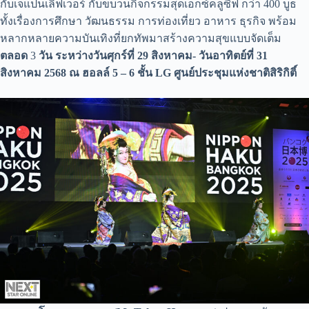
กับเจแปนเลิฟเวอร์ กับขบวนกิจกรรมสุดเอ็กซ์คลูซีฟ กว่า 400 บูธ
ทั้งเรื่องการศึกษา
วัฒนธรรม การท่องเที่ยว อาหาร ธุรกิจ พร้อม
หลากหลายความบันเทิงที่ยกทัพมาสร้างความสุขแบบจัดเต็ม
ตลอด
3
วัน ระหว่าง
วันศุกร์ที่
29 สิงหาคม- วันอาทิตย์ที่ 31
สิงหาคม 2568
ณ ฮอลล์
5 – 6
ชั้น
LG
ศูนย์ประชุมแห่งชาติสิริกิติ์