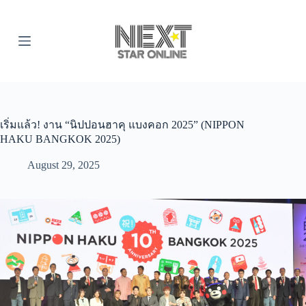
S
k
i
p
t
o
c
o
n
t
เริ่มแล้ว! งาน “นิปปอนฮาคุ แบงคอก 2025” (NIPPON
e
HAKU BANGKOK 2025)
n
t
August 29, 2025