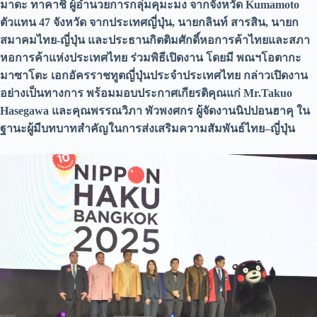
มาดะ ทาคาชิ ผู้อำนวยการกลุ่มคุมะมง จาก
จังหวัด
Kumamoto
ตัวแทน 47 จังหวัด จากประเทศญี่ปุ่น,
นาย
กลินท์ สารสิน
, นายก
สมาคมไทย-ญี่ปุ่น
และประธานกิตติมศักดิ์หอการค้าไทยและสภา
หอการค้าแห่งประเทศไทย ร่วมพิธีเปิดงาน โดยมี
พณฯโอตากะ
มาซาโตะ เอกอัครราชทูตญี่ปุ่นประจำประเทศไทย กล่าวเปิดงาน
อย่างเป็นทางการ พร้อมมอบประกาศเกียรติคุณแก่
Mr.Takuo
Hasegawa และคุณพรรณวิภา พัวพงศกร
ผู้จัดงานนิปปอนฮาคุ ใน
ฐานะผู้มีบทบาทสำคัญในการส่งเสริมความสัมพันธ์ไทย–ญี่ปุ่น