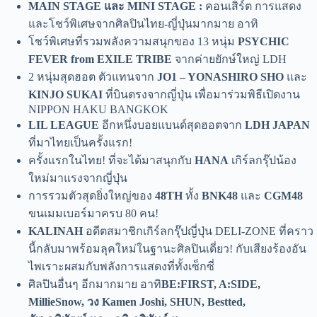
MAIN STAGE และ MINI STAGE :
คอนเสิร์ต การแสดง
และโชว์พิเศษจากศิลปินไทย-ญี่ปุ่นมากมาย อาทิ
โชว์พิเศษที่รวมพลังความสนุกของ 13 หนุ่ม
PSYCHIC
FEVER from EXILE TRIBE
จากค่ายยักษ์ใหญ่ LDH
2 หนุ่มสุดฮอต ตัวแทนจาก
JO1 – YONASHIRO SHO
และ
KINJO SUKAI
ที่บินตรงจากญี่ปุ่น เพื่อมาร่วมพิธีเปิดงาน
NIPPON HAKU BANGKOK
LIL LEAGUE
อีกหนึ่งบอยแบนด์สุดฮอตจาก
LDH JAPAN
ที่มาไทยเป็นครั้งแรก!
ครั้งแรกในไทย! ที่จะได้มาสนุกกับ
HANA
เกิร์ลกรุ๊ปน้อง
ใหม่มาแรงจากญี่ปุ่น
การรวมตัวสุดยิ่งใหญ่ของ
48TH
ทั้ง
BNK48
และ
CGM48
ขนเมมเบอร์มาครบ 80 คน!
KALINAH
อดีตสมาชิกเกิร์ลกรุ๊ปญี่ปุ่น DELI-ZONE ที่คราว
นี้กลับมาพร้อมลุคใหม่ในฐานะศิลปินเดี่ยว! กับเสียงร้องอัน
ไพเราะผสมกับพลังการแสดงที่ทั้งเซ็กซี่
ศิลปินอื่นๆ อีกมากมาย อาทิ
BE:FIRST, A:SIDE,
MillieSnow, วง Kamen Joshi, SHUN, Bestted,