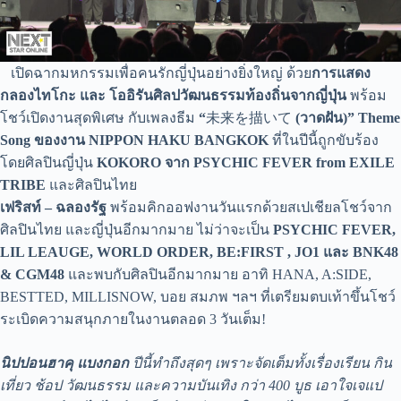
เปิดฉากมหกรรมเพื่อคนรักญี่ปุ่นอย่างยิ่งใหญ่ ด้วย
การแสดง
กลองไทโกะ และ โออิรันศิลปวัฒนธรรมท้องถิ่นจากญี่ปุ่น
พร้อม
โชว์เปิดงานสุดพิเศษ กับเพลงธีม
“
未来を描いて
(วาดฝัน)”
Theme
Song ของงาน NIPPON HAKU BANGKOK
ที่ในปีนี้ถูกขับร้อง
โดยศิลปินญี่ปุ่น
KOKORO
จาก
PSYCHIC FEVER from EXILE
TRIBE
และศิลปินไทย
เฟริสท์ – ฉลองรัฐ
พร้อมคิกออฟงานวันแรกด้วยสเปเชียลโชว์จาก
ศิลปินไทย และญี่ปุ่นอีกมากมาย ไม่ว่าจะเป็น
PSYCHIC FEVER,
LIL LEAUGE, WORLD ORDER,
BE:FIRST , JO1 และ BNK48
& CGM48
และพบกับศิลปินอีกมากมาย อาทิ HANA, A:SIDE,
BESTTED, MILLISNOW, บอย สมภพ ฯลฯ ที่เตรียมตบเท้าขึ้นโชว์
ระเบิดความสนุกภายในงานตลอด 3 วันเต็ม!
นิปปอนฮาคุ แบงกอก
ปีนี้ทำถึงสุดๆ เพราะจัดเต็มทั้งเรื่องเรียน กิน
เที่ยว ช้อป วัฒนธรรม และความบันเทิง กว่า
400 บูธ เอาใจเจแป