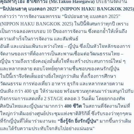
คุณทาก
โอะ ฮาเซกาวะ (
Mr.Takuo Hasegawa)
ประธานจัดงาน
“นิปปอนฮาคุ แบงคอก 2025” (NIPPON HAKU BANGKOK 2025)
กล่าวว่า “การจัดงานมหกรรม “นิปปอนฮาคุ แบงคอก 2025”
(NIPPON HAKU BANGKOK 2025) ในปีนี้พิเศษกว่าทุกปี เพราะ
เป็นการฉลองครบรอบ 10 ปีของการจัดงาน ซึ่งตอกย้ำให้เห็นถึง
ความสำเร็จในการจัดงาน และสัมพันธ์
อันดี และแน่นแฟ้นระหว่างไทย – ญี่ปุ่น ซึ่งเป็นหัวใจหลักของการ
จัดงานของเราที่ต้องการเป็นสะพานเชื่อมต่อวัฒนธรรมไทย –
ญี่ปุ่น รวมถึงเรายังคงมุ่งมั่นตั้งใจที่จะสร้างประสบการณ์ใหม่ ๆ
และหลากหลาย ตอบโจทย์ทุกความชื่นชอบของคนรักญี่ปุ่น
ในปีนี้เราจึงจัดเต็มอย่างยิ่งใหญ่กว่าเดิม ทั้งเรื่องการศึกษา
วัฒนธรรม การท่องเที่ยว อาหาร ธุรกิจ และหลากหลายความ
บันเทิง กว่า 400 บูธ ให้ร่วมจอย พร้อมชวนทุกคนมาร่วมสนุกไปกับ
กิจกรรมการแสดงทั้ง 2 STAGE ตลอด 3 วันเต็ม โดยยกกองทัพ
ศิลปินไทยเเละญี่ปุ่นมามากกว่า
40
0 ชีวิต
ในสถานที่จัดงานใหม่ที่
ใหญ่กว่าเดิมอย่างศูนย์ประชุมแห่งชาติสิริกิติ์ ซึ่งรับรองว่าทุกๆคน
ที่รักญี่ปุ่นที่ได้มาร่วมงานจะ
“
ยิ่งรู้จัก ยิ่งรักญี่ปุ่น”
มากขึ้นกว่าเดิม
และได้รับความประทับใจกลับไปอย่างแน่นอน”