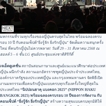
มหกรรมที่รวมทุกเรื่องของญี่ปุ่นครบสุดในไทย พร้อมฉลองครบ
รอบ 10 ปี กับคอนเซ็ปต์“ยิ่งรู้จัก ยิ่งรักญี่ปุ่น” จัดเต็มความสนุกครั้ง
ใหม่ ที่คนรักญี่ปุ่นไม่ควรพลาด!
วันที่ 29 – 31 สิงหาคม 2568 ณ
ฮอลล์ 5 – 6 ชั้น LG ศูนย์ประชุมแห่งชาติสิริกิติ์
เจเอ็ดดูเคชั่น
สถาบันสอนภาษาและศูนย์แนะแนวศึกษาต่อประเทศ
ญี่ปุ่น ผนึกกำลัง สถานเอกอัครราชฑูตญี่ปุ่นประจำประเทศไทย,
องค์กรภาครัฐของประเทศญี่ปุ่น และกรุงเทพมหานคร จัดพิธีเปิด
งานมหกรรมเพื่อคนรักญี่ปุ่นแบบครบทุกเรื่องครั้งใหญ่ที่สุดใน
ประเทศไทย
“นิปปอนฮาคุ แบงคอก 2025” (NIPPON HAKU
BANGKOK 2025) พร้อมฉลองครบรอบ 10 ปีของการจัดงาน กับ
คอนเซ็ปต์ “
ยิ่งรู้จัก ยิ่งรักญี่ปุ่น”
สร้างความสุขแบบครบทุกมิติให้