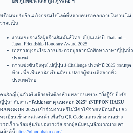
อัพ ภูมิพัฒน์ และ ภูมิ ภูริพันธ์ ฯ
พร้อมพบกับอีก 4 กิจกรรมไฮไลต์ที่หลายคนรอคอยภายในงาน ไม่
ว่าจะเป็น
งานมอบรางวัลผู้สร้างสัมพันธ์ไทย–ญี่ปุ่นแห่งปี Thailand –
Japan Friendship Honorary Award 2025
เทศกาลบุงกะไซ: การประกวดบูธจากนักศึกษาภาษาญี่ปุ่นทั่ว
ประเทศ
การแข่งขันชิงทุนไปญี่ปุ่น J-Challenge ประจำปี 2025 รอบสุด
ท้ายเ พื่อเฟ้นหานักเรียนมัธยมปลายผู้ชนะเลิศจากทั่ว
ประเทศไทย
คนรักญี่ปุ่นตัวจริงเสียงจริงต้องห้ามพลาด! เพราะ “ยิ่งรู้จัก ยิ่งรัก
ญี่ปุ่น” กับงาน
“นิปปอนฮาคุ แบงคอก 2025” (NIPPON HAKU
BANGKOK 2025)
เข้าร่วมงานฟรีไม่มีค่าใช้จ่ายเหมือนเดิม! ลง
ทะเบียนเข้างานล่วงหน้า เพื่อรับ QR Code สแกนเข้างานอย่าง
รวดเร็ว พร้อมลุ้นรับของรางวัล จากผู้สนับสนุนอีกมากมาย ตา
มลิ้งค์นี้
https://nipponhaku.com/