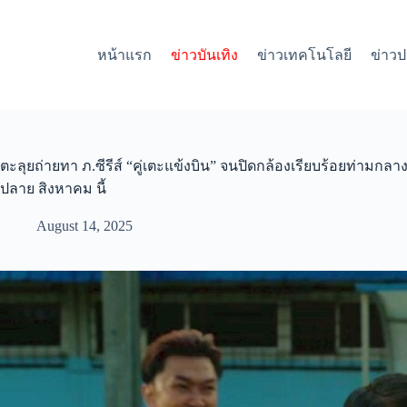
S
k
i
หน้าแรก
ข่าวบันเทิง
ข่าวเทคโนโลยี
ข่าวป
p
t
o
c
o
n
t
ตะลุยถ่ายทา ภ.ซีรีส์ “คู่เตะแข้งบิน” จนปิดกล้องเรียบร้อยท่ามกลา
e
ปลาย สิงหาคม นี้
n
t
August 14, 2025