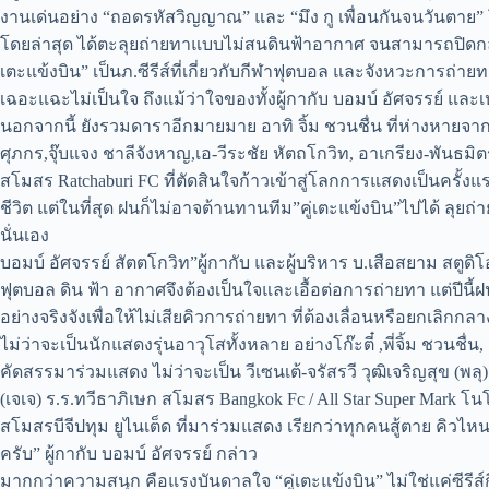
งานเด่นอย่าง “ถอดรหัสวิญญาณ” และ “มึง กู เพื่อนกันจนวันตาย
โดยล่าสุด ได้ตะลุยถ่ายทาแบบไม่สนดินฟ้าอากาศ จนสามารถปิดกล้อง
เตะแข้งบิน” เป็นภ.ซีรีส์ที่เกี่ยวกับกีฬาฟุตบอล และจังหวะการถ
เฉอะแฉะไม่เป็นใจ ถึงแม้ว่าใจของทั้งผู้กากับ บอมบ์ อัศจรรย์ และเหล
นอกจากนี้ ยังรวมดาราอีกมายมาย อาทิ จิ้ม ชวนชื่น ที่ห่างหาย
ศุภกร,จุ๊บแจง ชาลีจังหาญ,เอ-วีระชัย หัตถโกวิท, อาเกรียง-พันธ
สโมสร Ratchaburi FC ที่ตัดสินใจก้าวเข้าสู่โลกการแสดงเป็นครั้ง
ชีวิต แต่ในที่สุด ฝนก็ไม่อาจต้านทานทีม”คู่เตะแข้งบิน”ไปได้ ล
นั่นเอง
บอมบ์ อัศจรรย์ สัตตโกวิท”ผู้กากับ และผู้บริหาร บ.เสือสยาม สตูดิโอ ผ
ฟุตบอล ดิน ฟ้า อากาศจึงต้องเป็นใจและเอื้อต่อการถ่ายทา แต่ปีนี้
อย่างจริงจังเพื่อให้ไม่เสียคิวการถ่ายทา ที่ต้องเลื่อนหรือยกเลิ
ไม่ว่าจะเป็นนักแสดงรุ่นอาวุโสทั้งหลาย อย่างโก๊ะตี๋ ,พี่จิ้ม ชว
คัดสรรมาร่วมแสดง ไม่ว่าจะเป็น วีเซนเต้-จรัสรวี วุฒิเจริญสุข (พลุ
(เจเจ) ร.ร.ทวีธาภิเษก สโมสร Bangkok Fc / All Star Super Mark 
สโมสรบีจีปทุม ยูไนเต็ด ที่มาร่วมแสดง เรียกว่าทุกคนสู้ตาย คิวไห
ครับ” ผู้กากับ บอมบ์ อัศจรรย์ กล่าว
มากกว่าความสนุก คือแรงบันดาลใจ “คู่เตะแข้งบิน” ไม่ใช่แค่ซีรี