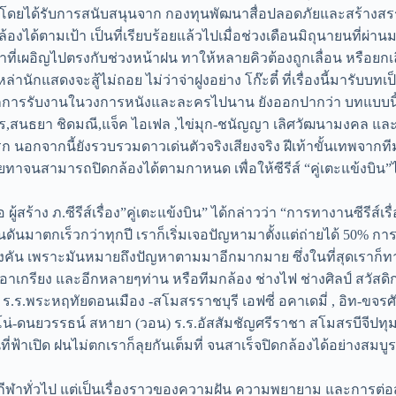
” โดยได้รับการสนับสนุนจาก กองทุนพัฒนาสื่อปลอดภัยและสร้างสร
ได้ตามเป้า เป็นที่เรียบร้อยแล้วไปเมื่อช่วงเดือนมิถุนายนที่ผ่า
่ายทาที่เผอิญไปตรงกับช่วงหน้าฝน ทาให้หลายคิวต้องถูกเลื่อน หรื
่านักแสดงจะสู้ไม่ถอย ไม่ว่าจ่าฝูงอย่าง โก๊ะตี๋ ที่เรื่องนี้มารับบ
จากการรับงานในวงการหนังและละครไปนาน ยังออกปากว่า บทแบบนี้ไ
มิตร,สนธยา ชิดมณี,แจ็ค ไอเฟล ,ไข่มุก-ชนัญญา เลิศวัฒนามงคล และ
แรก นอกจากนี้ยังรวบรวมดาวเด่นตัวจริงเสียงจริง ฝีเท้าขั้นเทพจาก
ุยถ่ายทาจนสามารถปิดกล้องได้ตามกาหนด เพื่อให้ซีรีส์ “คู่เตะแข้
ู้สร้าง ภ.ซีรีส์เรื่อง”คู่เตะแข้งบิน” ได้กล่าวว่า “การทางานซีรีส์เร
ฝนดันมาตกเร็วกว่าทุกปี เราก็เริ่มเจอปัญหามาตั้งแต่ถ่ายได้ 50% 
กกลางคัน เพราะมันหมายถึงปัญหาตามมาอีกมากมาย ซึ่งในที่สุดเราก็ทา
นชื่น, อาเกรียง และอีกหลายๆท่าน หรือทีมกล้อง ช่างไฟ ช่างศิลป์ ส
) ร.ร.พระหฤทัยดอนเมือง -สโมสรราชบุรี เอฟซี่ อคาเดมี่ , อิท-ขจรศัก
โนโน่-ดนยวรรธน์ สหายา (วอน) ร.ร.อัสสัมชัญศรีราชา สโมสรบีจีปทุม
นที่ฟ้าเปิด ฝนไม่ตกเราก็ลุยกันเต็มที่ จนสาเร็จปิดกล้องได้อย่าง
ส์กีฬาทั่วไป แต่เป็นเรื่องราวของความฝัน ความพยายาม และการต่อส