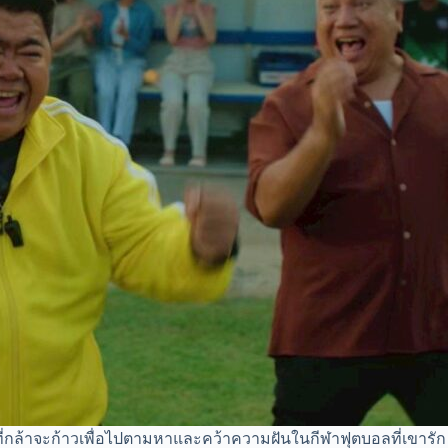
่ง ที่กล้าจะก้าวเพื่อไปตามหาและคว้าความฝันในกีฬาฟุตบอลที่เขารัก