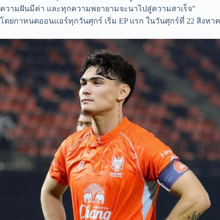
ความฝันมีค่า และทุกความพยายามจะนาไปสู่ความสาเร็จ”
โดยกาหนดออนแอร์ทุกวันศุกร์ เริ่ม EP แรก ในวันศุกร์ที่ 22 สิงห