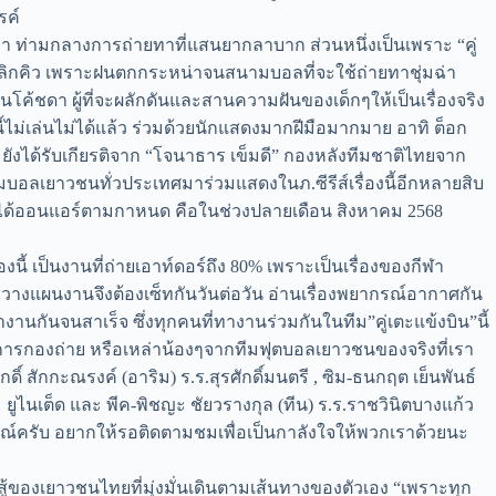
รค์
นมา ท่ามกลางการถ่ายทาที่แสนยากลาบาก ส่วนหนึ่งเป็นเพราะ “คู่
อยกเลิกคิว เพราะฝนตกกระหน่าจนสนามบอลที่จะใช้ถ่ายทาชุ่มฉ่า
ทเป็นโค้ชดา ผู้ที่จะผลักดันและสานความฝันของเด็กๆให้เป็นเรื่องจริง
ม่เล่นไม่ได้แล้ว ร่วมด้วยนักแสดงมากฝีมือมากมาย อาทิ ต็อก
ยังได้รับเกียรติจาก “โจนาธาร เข็มดี” กองหลังทีมชาติไทยจาก
ทีมบอลเยาวชนทั่วประเทศมาร่วมแสดงในภ.ซีรีส์เรื่องนี้อีกหลายสิบ
งบิน”ได้ออนแอร์ตามกาหนด คือในช่วงปลายเดือน สิงหาคม 2568
ื่องนี้ เป็นงานที่ถ่ายเอาท์ดอร์ถึง 80% เพราะเป็นเรื่องของกีฬา
การวางแผนงานจึงต้องเซ็ทกันวันต่อวัน อ่านเรื่องพยากรณ์อากาศกัน
งานกันจนสาเร็จ ซึ่งทุกคนที่ทางานร่วมกันในทีม”คู่เตะแข้งบิน”นี้
วัสดิการกองถ่าย หรือเหล่าน้องๆจากทีมฟุตบอลเยาวชนของจริงที่เรา
ดิ์ สักกะณรงค์ (อาริม) ร.ร.สุรศักดิ์มนตรี , ซิม-ธนกฤต เย็นพันธ์
 ยูไนเต็ด และ พีค-พิชญะ ชัยวรางกุล (ทีน) ร.ร.ราชวินิตบางแก้ว
สมบูรณ์ครับ อยากให้รอติดตามชมเพื่อเป็นกาลังใจให้พวกเราด้วยนะ
ู้ของเยาวชนไทยที่มุ่งมั่นเดินตามเส้นทางของตัวเอง “เพราะทุก