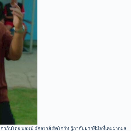
 กากับโดย บอมบ์ อัศจรรย์ สัตโกวิท ผู้กากับมากฝีมือที่เคยฝากผล