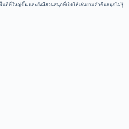
่ที่ใหญ่ขึ้น และยังมีสวนสนุกที่เปิดให้เล่นยามค่ำคืนสนุกไม่รู้