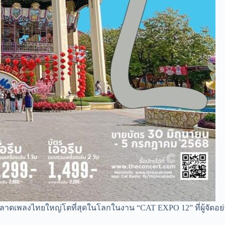
ลาดเพลงไทยใหญ่โตที่สุดในโลกในงาน “CAT EXPO 12” ที่ผู้จัดอย่