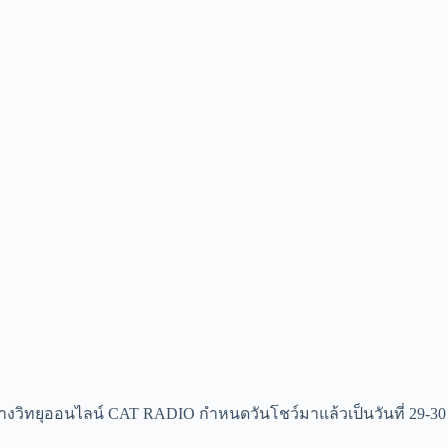
างวิทยุออนไลน์ CAT RADIO กำหนดวันโชว์มาแล้วเป็นวันที่ 29-30