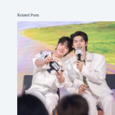
Related Posts