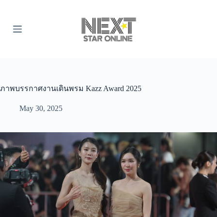
S
k
i
p
t
o
c
o
n
t
ภาพบรรกาศงานเดินพรม Kazz Award 2025
e
n
May 30, 2025
t