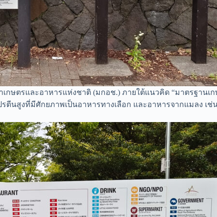
เกษตรและอาหารแห่งชาติ (มกอช.) ภายใต้แนวคิด “มาตรฐานเก
รตีนสูงที่มีศักยภาพเป็นอาหารทางเลือก และอาหารจากแมลง เช่น จ