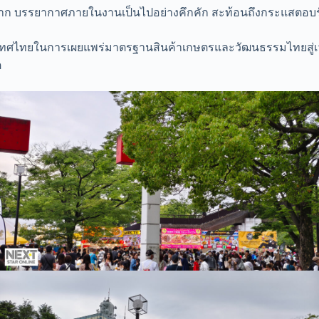
าก บรรยากาศภายในงานเป็นไปอย่างคึกคัก สะท้อนถึงกระแสตอบรับที
องประเทศไทยในการเผยแพร่มาตรฐานสินค้าเกษตรและวัฒนธรรมไทยส
ต