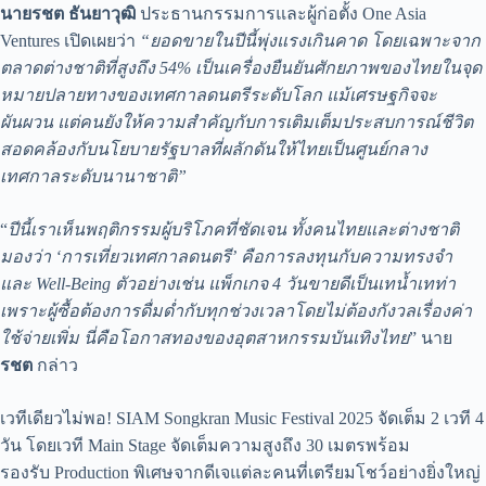
นายรชต ธันยาวุฒิ
ประธานกรรมการและผู้ก่อตั้ง One Asia
Ventures เปิดเผยว่า
“ยอดขายในปีนี้พุ่งแรงเกินคาด โดยเฉพาะจาก
ตลาดต่างชาติที่สูงถึง 54% เป็นเครื่องยืนยันศักยภาพของไทยในจุด
หมายปลายทางของเทศกาลดนตรีระดับโลก แม้เศรษฐกิจจะ
ผันผวน แต่คนยังให้ความสำคัญกับการเติมเต็มประสบการณ์ชีวิต
สอดคล้องกับนโยบายรัฐบาลที่ผลักดันให้ไทยเป็นศูนย์กลาง
เทศกาลระดับนานาชาติ”
“
ปีนี้เราเห็นพฤติกรรมผู้บริโภคที่ชัดเจน ทั้งคนไทยและต่างชาติ
มองว่า ‘การเที่ยวเทศกาลดนตรี’ คือการลงทุนกับความทรงจำ
และ Well-Being ตัวอย่างเช่น แพ็กเกจ 4 วันขายดีเป็นเทน้ำเทท่า
เพราะผู้ซื้อต้องการดื่มด่ำกับทุกช่วงเวลาโดยไม่ต้องกังวลเรื่องค่า
ใช้จ่ายเพิ่ม นี่คือโอกาสทองของอุตสาหกรรมบันเทิงไทย
” นาย
รชต
กล่าว
เวทีเดียวไม่พอ! SIAM Songkran Music Festival 2025 จัดเต็ม 2 เวที 4
วัน โดยเวที Main Stage จัดเต็มความสูงถึง 30 เมตรพร้อม
รองรับ Production พิเศษจากดีเจแต่ละคนที่เตรียมโชว์อย่างยิ่งใหญ่