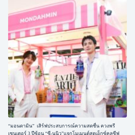
“มอนดามิน” เสิร์ฟประสบการณ์ความสดชื่น ควงพรี
เซนเตอร์ 3 ปีซ้อน “ซี-นุนิว”แจกโมเมนต์สุดเอ็กซ์คลูซีฟ