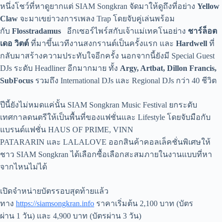
หนึ่งโชว์ที่หาดูยากแต่ SIAM Songkran จัดมาให้ดูถึงที่อย่าง
Yellow
Claw
จะมาเขย่าวงการเพลง Trap โดยจับคู่เล่นพร้อม
กับ
Flosstradamus
อีกเซอร์ไพร์สกับเจ้าแม่เทคโนอย่าง
ชาร์ล็อต
เดอ วิตต์
ที่มาขึ้นเวทีงานสงกรานต์เป็นครั้งแรก และ
Hardwell
ที่
กลับมาสร้างความประทับใจอีกครั้ง นอกจากนี้ยังมี Special Guest
DJs ระดับ Headliner อีกมากมาย ทั้ง
Argy, Artbat, Dillon Francis,
SubFocus
รวมถึง International DJs และ Regional DJs กว่า 40 ชีวิต
ปีนี้ยังไม่หมดแค่นั้น SIAM Songkran Music Festival ยกระดับ
เทศกาลดนตรีให้เป็นพื้นที่ของแฟชั่นและ Lifestyle โดยจับมือกับ
แบรนด์แฟชั่น HAUS OF PRIME, VINN
PATARARIN และ LALALOVE ออกสินค้าคอลเล็คชั่นพิเศษให้
ชาว SIAM Songkran ได้เลือกซื้อเลือกสะสมภายในงานแบบที่หา
จากไหนไม่ได้
เปิดจำหน่ายบัตรรอบสุดท้ายแล้ว
ทาง
https://siamsongkran.info
ราคาเริ่มต้น 2,100 บาท (บัตร
ผ่าน 1 วัน) และ 4,900 บาท (บัตรผ่าน 3 วัน)