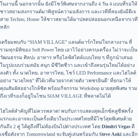
ในงานนี้ นอกจากนั้น ยังมีโชว์พิเศษจากงานถึง 4 วัน 4 แบบที่รอให้
ชาวสยามสงกรานต์มาพิสูจน์ความอลังการ และเวทีที่สองยังมีดีเจ
สาย Techno, House ให้ชาวสยามได้มาปลดปล่อยนอกเหนือจากเวที
หลัก
เตรียมพบกับ “SIAM VILLAGE” แลนด์มาร์กใหม่ใจกลางงาน ที่
รวมทุกมิติของ Soft Power ไทย เอาไว้อย่างครบเครื่อง ไม่ว่าจะเป็น
วัฒนธรรม ศิลปะ อาหาร หรือไลฟ์สไตล์แบบไทย ๆ ที่ถูกนำเสนอ
ในรูปแบบร่วมสมัย สนุก มีชีวิตชีวา และเข้าถึงคนรุ่นใหม่ได้อย่าง
ลงตัว ทั้ง นวดไทย, อาหารไทย, โชว์ LED Performance และไฮไลต์
อย่าง “มวยไทย” ที่ได้เวทีมวยจากค่ายดัง ‘เพชรยินดี’ ที่ยกมาให้
คุณสัมผัสอย่างใกล้ชิด พร้อมกิจกรรม Workshop มวยสุดพิเศษ รวม
ถึงเวทีรองก็อยู่ในโซน SIAM VILLAGE ที่พลาดไม่ได้
ไฮไลต์สำคัญที่ไม่ควรพลาด! พบกับการแสดงสุดเอ็กซ์คลูซีฟครั้ง
แรกและอาจจะเป็นครั้งเดียวในประเทศไทยที่มีโชว์สุดพิเศษด้วย
กันถึง 2 คู่ ได้ดูถึงที่ไม่ต้องบินไปต่างประเทศ โดย
Dimitri Vegas
ดี
เจชื่อดังจาก Tomorrowland จะจับคู่เล่นพร้อมกับ
Steve Aoki
และอีก