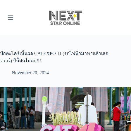
S
k
i
p
t
o
c
o
n
t
ปักตะไคร้เห็นผล CATEXPO 11 (รถไฟฟ้ามาหาแล้วเธอ
e
วววว์) ปีนี้ฝนไม่ตก!!!
n
t
November 20, 2024