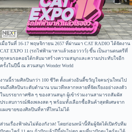
เมื่อวันที่ 16-17 พฤษจิกายน 2657 ที่ผ่านมา CAT RADIO ได้จัดงาน
CAT EXPO 11 (รถไฟฟ้ามาหาแล้วเธอวววว์) ขึ้น เป็นงานดนตรีที่
ทุกคนรอคอยได้กลับมาสร้างความสนุกและความประทับใจอีก
ครั้งในปีนี้ ณ สวนสนุก Wonder World
งานนี้รวมศิลปินกว่า 100 ชีวิต ตั้งแต่วงอินดี้ขวัญใจคนรุ่นใหม่ไป
จนถึงศิลปินระดับตำนาน บนเวทีหลากหลายที่จัดเรียงอย่างลงตัว
ในบรรยากาศชิล ๆ ของสวนสนุก ผู้เข้าร่วมงานสามารถสัมผัส
ประสบการณ์ฟังเพลงสด ๆ พร้อมทั้งเลือกซื้อสินค้าสุดพิเศษจาก
แผงขายของศิลปินที่หาที่ไหนไม่ได้
ส่วนเรื่องฟ้าฝนไม่ต้องกังวล! โดยก่อนหน้านี้ทีมผู้จัดได้เปิดรับทีม
ปักตะไคร้ 11 คน ถ้าปักแล้วปีนี้ฝนไม่ตก คนที่มาปักตะไคร้จะได้