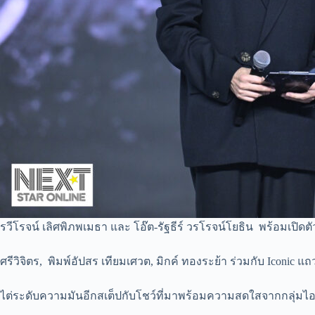
รวีโรจน์ เลิศพิภพเมธา และ โอ๊ต-รัฐธีร์ วรโรจน์โยธิน พร้อมเปิ
ศรีวิจิตร, พิมพ์อัปสร เทียมเศวต, มิกค์ ทองระย้า ร่วมกับ Iconi
ไต่ระดับความมันอีกสเต็ปกับโชว์ที่มาพร้อมความสดใสจากกลุ่