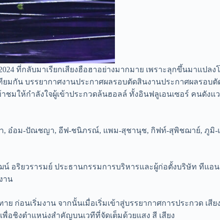
2024 ที่กลับมาเรียกเสียงฮือฮาอย่างมากมาย เพราะลุกขึ้นมาแปลงโฉ
เทียมกัน บรรยากาศงานประกาศผลรอบตัดสินงานประกาศผลรอบตัดสิน ไ
เข้าชมให้กำลังใจผู้เข้าประกวดล้นฮอลล์ ทั้งอินฟลูเอนเซอร์ คนดัง
, อ๋อม-ปัณชญา, อีฟ-ชนิภรณ์, แพม-สุชานุช, กิฟท์-สุพิชฌาย์, ภูมิ-เก
ัฒน์ อริยวรารมย์ ประธานกรรมการบริหารและผู้ก่อตั้งบริษัท ทีแอนด์
มงาน
ย ก่อนเริ่มงาน จากนั้นเมื่อเริ่มเข้าสู่บรรยากาศการประกวด เสียงกรี
เพื่อชิงตำแหน่งสำคัญบนเวทีที่จัดเต็มด้วยแสง สี เสียง