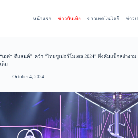
S
k
i
หน้าแรก
ข่าวบันเทิง
ข่าวเทคโนโลยี
ข่าวป
p
t
o
c
o
n
t
“เอล่า-ดีแลนด์” คว้า “ไทยซูเปอร์โมเดล 2024” ทึ่งคัมแบ็กสง่างาม 
e
เต็ม
n
t
October 4, 2024