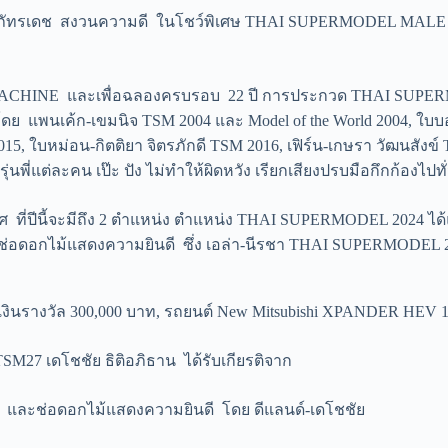
มค์-ภัทรเดช สงวนความดี ในโชว์พิเศษ THAI SUPERMODEL MAL
MACHINE และเพื่อฉลองครบรอบ 22 ปี การประกวด THAI SUPERMOD
นเค้ก-เขมนิจ TSM 2004 และ Model of the World 2004, ใบบอน
015, ใบหม่อน-กิตติยา จิตรภักดี TSM 2016, เฟิร์น-เกษรา วัฒนสัง
ี่แต่ละคน เป๊ะ ปัง ไม่ทำให้ผิดหวัง เรียกเสียงปรบมือกึกก้องไปทั
ที่ปีนี้จะมีถึง 2 ตำแหน่ง ตำแหน่ง THAI SUPERMODEL 2024 ได้แก
ช่อดอกไม้แสดงความยินดี ซึ่ง เอล่า-นีรชา THAI SUPERMODEL 
นรางวัล 300,000 บาท, รถยนต์ New Mitsubishi XPANDER HEV 1 
M27 เดโชชัย ธิติอภิธาน ได้รับเกียรติจาก
 และช่อดอกไม้แสดงความยินดี โดย ดีแลนด์-เดโชชัย