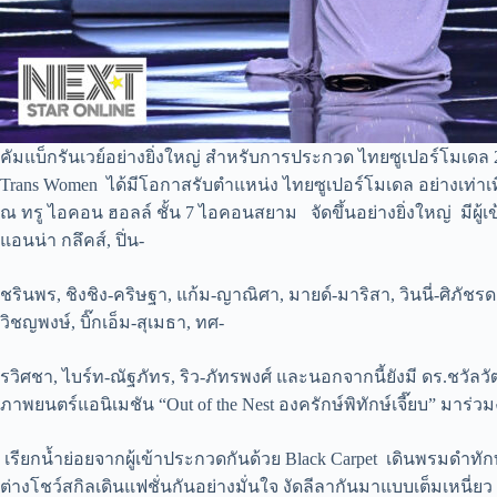
คัมแบ็กรันเวย์อย่างยิ่งใหญ่ สำหรับการประกวด ไทยซูเปอร์โมเดล 
Trans Women ได้มีโอกาสรับตำแหน่ง ไทยซูเปอร์โมเดล อย่างเท่า
ณ ทรู ไอคอน ฮอลล์ ชั้น 7 ไอคอนสยาม จัดขึ้นอย่างยิ่งใหญ่ มีผู้
แอนน่า กลึคส์, ปิ่น-
ชรินพร, ชิงชิง-คริษฐา, แก้ม-ญาณิศา, มายด์-มาริสา, วินนี่-ศิภัชรดา
วิชญพงษ์, บิ๊กเอ็ม-สุเมธา, ทศ-
รวิศชา, ไบร์ท-ณัฐภัทร, ริว-ภัทรพงศ์ และนอกจากนี้ยังมี ดร.ชวัลว
ภาพยนตร์แอนิเมชัน “Out of the Nest องครักษ์พิทักษ์เจี๊ยบ” มาร่ว
เรียกน้ำย่อยจากผู้เข้าประกวดกันด้วย Black Carpet เดินพรมดําทักทา
ต่างโชว์สกิลเดินแฟชั่นกันอย่างมั่นใจ งัดลีลากันมาแบบเต็มเหนี่ยว 