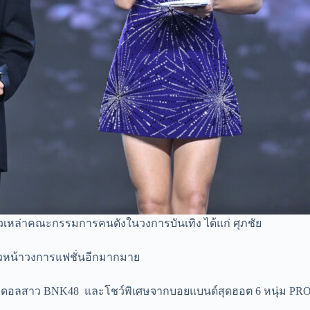
ดตัวเหล่าคณะกรรมการคนดังในวงการบันเทิง ได้แก่ ศุภชัย
c แถวหน้าวงการแฟชั่นอีกมากมาย
มไอดอลสาว BNK48 และโชว์พิเศษจากบอยแบนด์สุดฮอต 6 หนุ่ม P