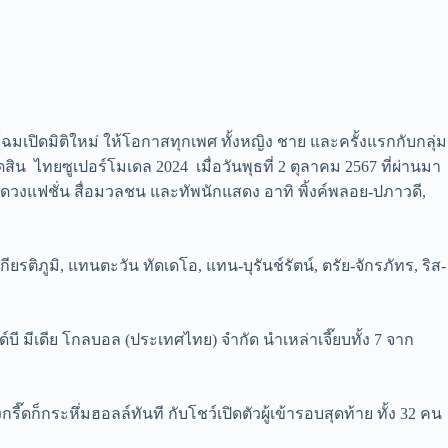
มเปิดมิติใหม่ ให้โอกาสทุกเพศ ทั้งหญิง ชาย และครั้งแรกกับกลุ่ม
ทยซูเปอร์โมเดล 2024 เมื่อวันพุธที่ 2 ตุลาคม 2567 ที่ผ่านมา
แวดวงแฟชั่น สื่อมวลชน และทัพนักแสดง อาทิ พิ้งค์พลอย-ปภาวดี,
ียรติภูมิ, แทนตะวัน ทัดเดโอ, แทน-บุรันช์รัตน์, ตรัย-จักรภัทร, ริส-
บี มีเดีย โกลบอล (ประเทศไทย) จำกัด นำเหล่าเจี๊ยบทั้ง 7 จาก
๊ดก็กระหึ่มฮอลล์ทันที กับโชว์เปิดตัวผู้เข้ารอบสุดท้าย ทั้ง 32 คน