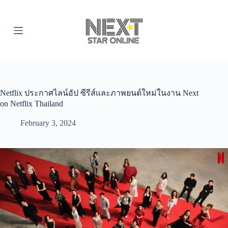
S
k
i
p
t
o
c
o
n
t
Netflix ประกาศไลน์อัป ซีรีส์และภาพยนต์ใหม่ในงาน Next
e
on Netflix Thailand
n
t
February 3, 2024