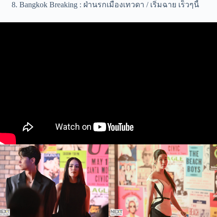
Bangkok Breaking : ฝ่านรกเมืองเทวดา / เริ่มฉาย เร็วๆนี้