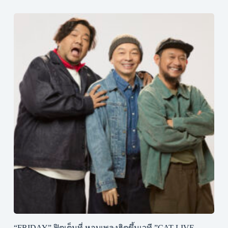
“FRIDAY” ฟิตเต็มที่ หอบเพลงฮิตขึ้นเวที ”CAT LIVE