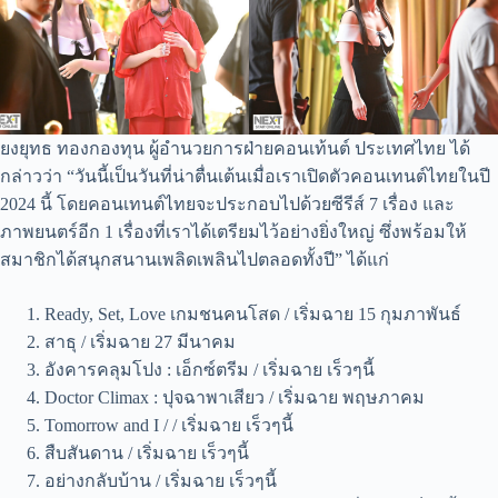
ยงยุทธ ทองกองทุน ผู้อำนวยการฝ่ายคอนเท้นต์ ประเทศไทย ได้
กล่าวว่า “วันนี้เป็นวันที่น่าตื่นเต้นเมื่อเราเปิดตัวคอนเทนต์ไทยในปี
2024 นี้ โดยคอนเทนต์ไทยจะประกอบไปด้วยซีรีส์ 7 เรื่อง และ
ภาพยนตร์อีก 1 เรื่องที่เราได้เตรียมไว้อย่างยิ่งใหญ่ ซึ่งพร้อมให้
สมาชิกได้สนุกสนานเพลิดเพลินไปตลอดทั้งปี” ได้แก่
Ready, Set, Love เกมชนคนโสด / เริ่มฉาย 15 กุมภาพันธ์
สาธุ / เริ่มฉาย 27 มีนาคม
อังคารคลุมโปง : เอ็กซ์ตรีม / เริ่มฉาย เร็วๆนี้
Doctor Climax : ปุจฉาพาเสียว / เริ่มฉาย พฤษภาคม
Tomorrow and I / / เริ่มฉาย เร็วๆนี้
สืบสันดาน / เริ่มฉาย เร็วๆนี้
อย่างกลับบ้าน / เริ่มฉาย เร็วๆนี้